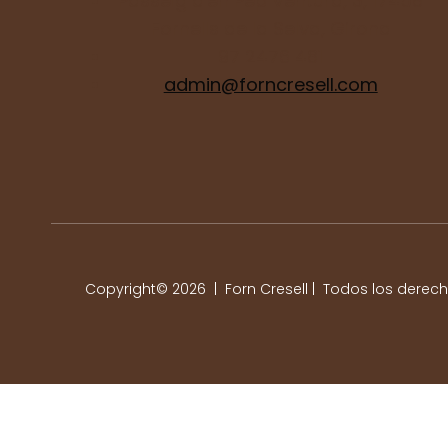
Passeig d'en Pep Ventura, 3, 17458
Fornells de la Selva, Girona
97 2476 481
admin@forncresell.com
Copyright© 2026 | Forn Cresell | Todos los derec