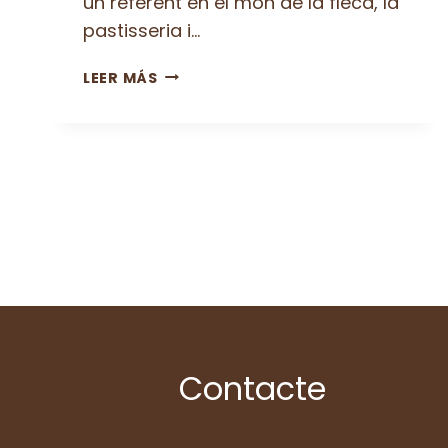
un referent en el món de la fleca, la
pastisseria i…
FORN
LEER MÁS
CRESELL:
ON
L’ARTESANIA
I
LA
PASSIÓ
ESDEVENEN
DELÍCIES
DES
DE
1947
Contacte