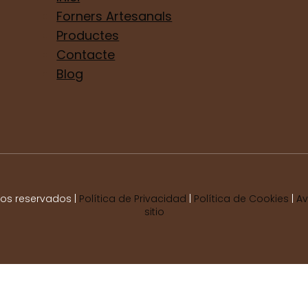
Forners Artesanals
Productes
Contacte
Blog
hos reservados |
Política de Privacidad
|
Política de Cookies
|
Av
sitio