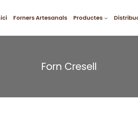
nici
Forners Artesanals
Productes
Distribu
Forn Cresell