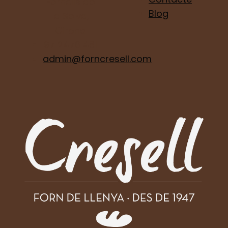
Fornells de
Blog
la Selva,
Girona
97 2476 481
admin@forncresell.com