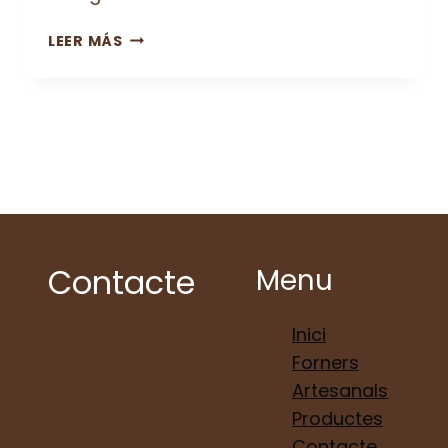
COM
LEER MÁS
TRIEM
ELS
INGREDIENTS
PELS
NOSTRES
PRODUCTES
Contacte
Menu
Inici
Passeig
Forners
d'en Pep
Artesanals
Ventura, 3,
Productes
17458
Contacte