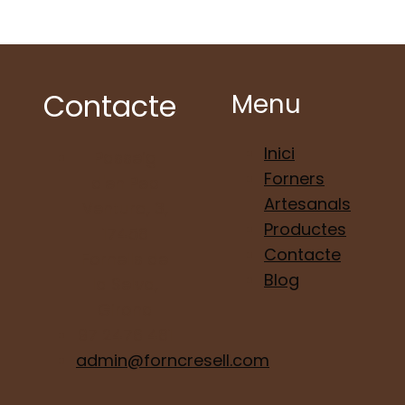
Contacte
Menu
Inici
Passeig
Forners
d'en Pep
Artesanals
Ventura, 3,
Productes
17458
Contacte
Fornells de
Blog
la Selva,
Girona
97 2476 481
admin@forncresell.com