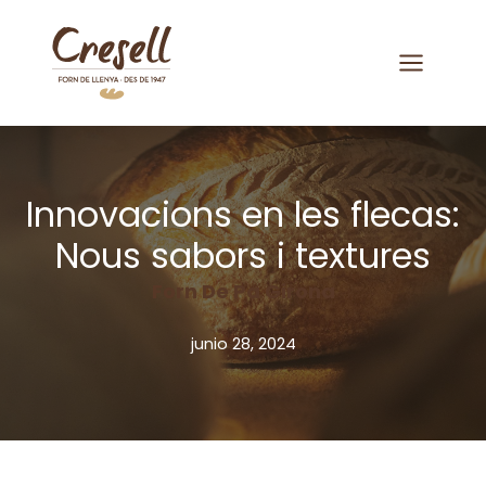
Saltar
al
contenido
Innovacions en les flecas:
Nous sabors i textures
Forn De Pa Girona
junio 28, 2024