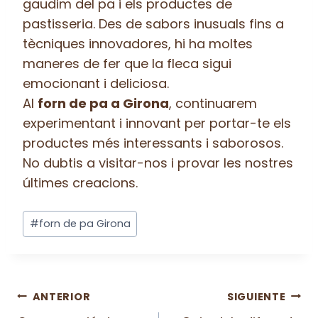
gaudim del pa i els productes de
pastisseria. Des de sabors inusuals fins a
tècniques innovadores, hi ha moltes
maneres de fer que la fleca sigui
emocionant i deliciosa.
Al
forn de pa a Girona
, continuarem
experimentant i innovant per portar-te els
productes més interessants i saborosos.
No dubtis a visitar-nos i provar les nostres
últimes creacions.
Etiquetas
#
forn de pa Girona
de
la
entrada:
Navegación
ANTERIOR
SIGUIENTE