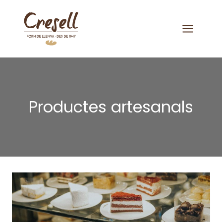
Saltar
al
contenido
Productes artesanals