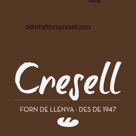
la Selva,
Girona
97 2476 481
admin@forncresell.com